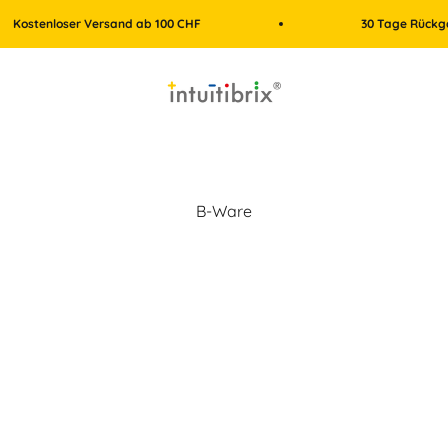
enloser Versand ab 100 CHF
30 Tage Rückgaberec
intuitibrix.ch | Spielend Mathe lernen