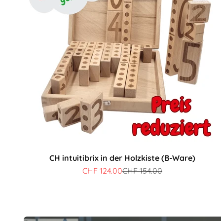
CH intuitibrix in der Holzkiste (B-Ware)
Angebot
Regulärer Preis
CHF 124.00
CHF 154.00