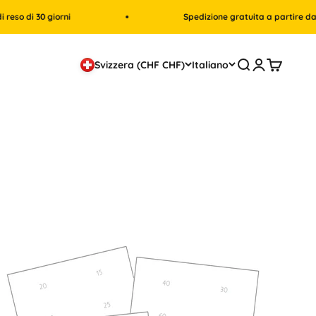
 30 giorni
Spedizione gratuita a partire da 100 CH
Cerca
Accedi
Carrello
Svizzera (CHF CHF)
Italiano