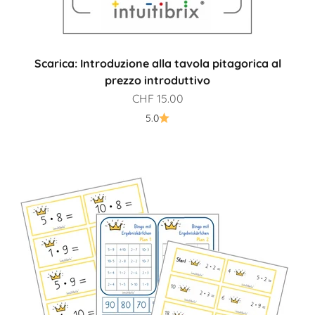
Scarica: Introduzione alla tavola pitagorica al
prezzo introduttivo
Prezzo scontato
CHF 15.00
5.0