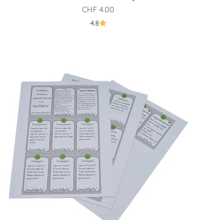
Prezzo scontato
CHF 4.00
4.8