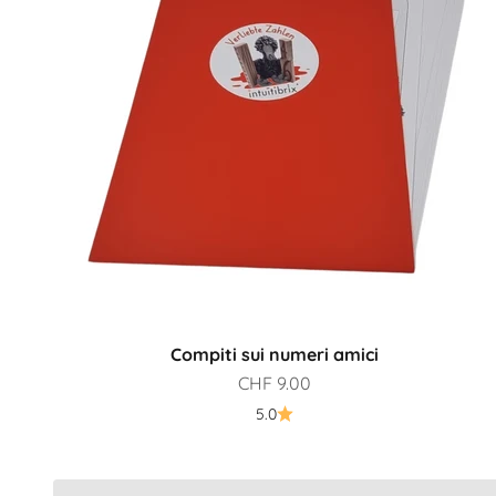
Compiti sui numeri amici
Prezzo scontato
CHF 9.00
Quale prodotto è più adatto a me?
5.0
Alla guida