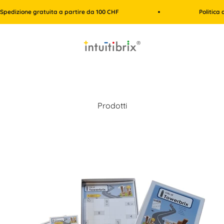
ne gratuita a partire da 100 CHF
Politica di reso di
intuitibrix.ch | Spielend Mathe lernen