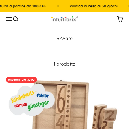
Vai al contenuto
ita a partire da 100 CHF
Politica di reso di 30 giorni
intuitibrix.ch | Spielend Mathe lernen
Menù
Cerca
Carre
1 prodotto
Risparmia CHF 30.00