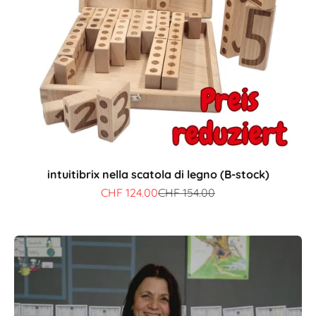
intuitibrix nella scatola di legno (B-stock)
Prezzo scontato
Prezzo
CHF 124.00
CHF 154.00