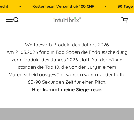
Zum Inhalt springen
echt
Kostenloser Versand ab 100 CHF
30 Tage
intuitibrix.ch | Spielend Mathe lernen
Menü
Suche
Mein
Wettbewerb Produkt des Jahres 2026
Am 21.03.2026 fand in Bad Soden die Endausscheidung
zum Produkt des Jahres 2026 statt. Auf der Bühne
standen die Top 10, die von der Jury in einem
Vorentscheid ausgewählt worden waren. Jeder hatte
60-90 Sekunden Zeit für einen Pitch.
Hier kommt meine Siegerrede:
Video abspielen
Video