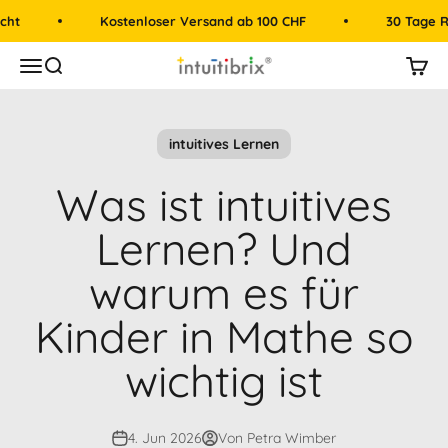
Zum Inhalt springen
t
Kostenloser Versand ab 100 CHF
30 Tage Rü
intuitibrix.ch | Spielend Mathe lernen
Menü
Suche
Mein
intuitives Lernen
Was ist intuitives
Lernen? Und
warum es für
Kinder in Mathe so
wichtig ist
4. Jun 2026
Von Petra Wimber