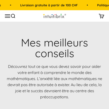
Passer au contenu
Livraison gratuite à partir de 100 CHF
Politique
intuitibrix.ch | Spielend Mathe lernen
Menu
Recherche
Panie
Mes meilleurs
conseils
Découvrez tout ce que vous devez savoir pour aider
votre enfant à comprendre le monde des
mathématiques. L’anxiété liée aux mathématiques ne
devrait pas être autorisée à exister. Au lieu de cela, la
joie et le succès devraient être au centre des
préoccupations.