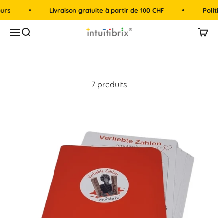
Passer au contenu
rs
Livraison gratuite à partir de 100 CHF
Politi
intuitibrix.ch | Spielend Mathe lernen
Menu
Recherche
Panie
7 produits