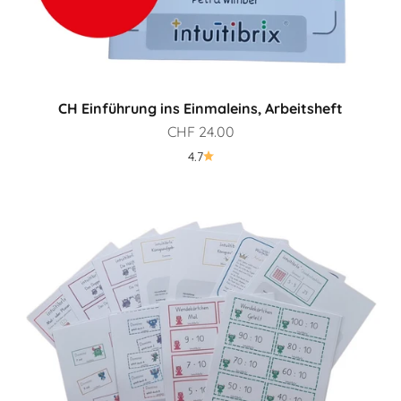
CH Einführung ins Einmaleins, Arbeitsheft
Prix de vente
CHF 24.00
4.7