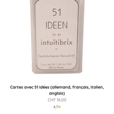
Cartes avec 51 idées (allemand, français, italien,
anglais)
Prix de vente
CHF 16.00
4.7