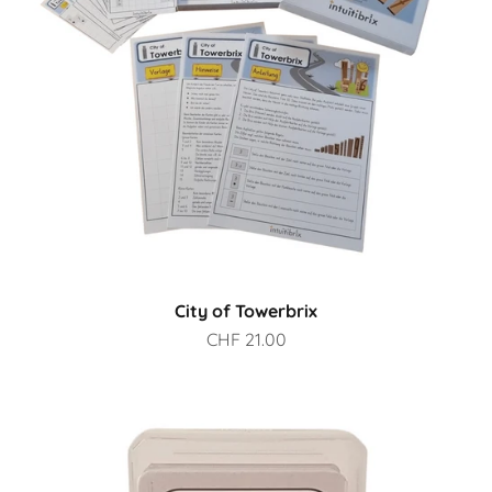
City of Towerbrix
Prix de vente
CHF 21.00