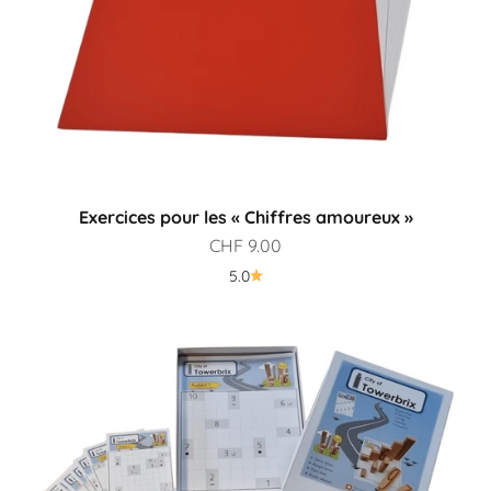
Exercices pour les « Chiffres amoureux »
Prix de vente
CHF 9.00
5.0