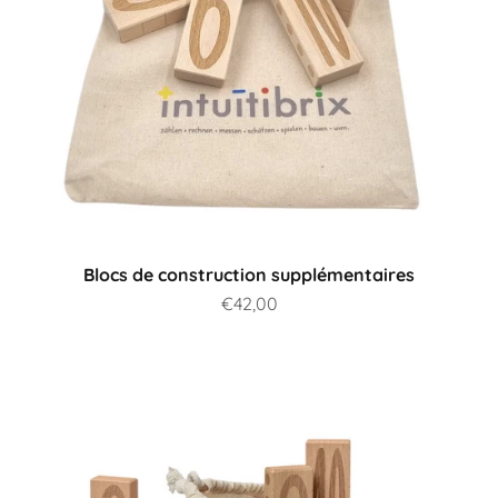
Blocs de construction supplémentaires
Prix de vente
€42,00