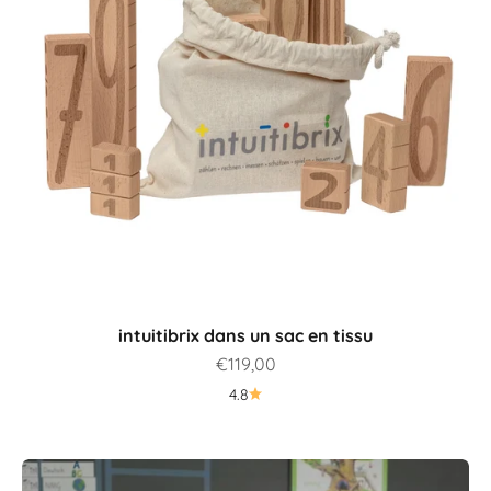
intuitibrix dans un sac en tissu
Prix de vente
€119,00
4.8