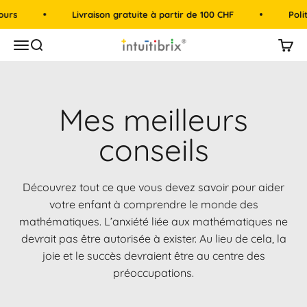
Passer au contenu
rs
Livraison gratuite à partir de 100 CHF
Politi
intuitibrix.ch | Spielend Mathe lernen
Menu
Recherche
Panie
Mes meilleurs
conseils
Découvrez tout ce que vous devez savoir pour aider
votre enfant à comprendre le monde des
mathématiques. L’anxiété liée aux mathématiques ne
devrait pas être autorisée à exister. Au lieu de cela, la
joie et le succès devraient être au centre des
préoccupations.