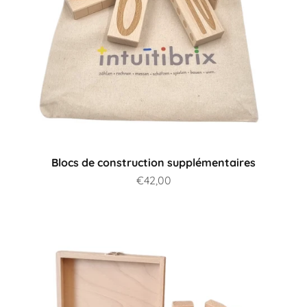
Blocs de construction supplémentaires
Prix de vente
€42,00