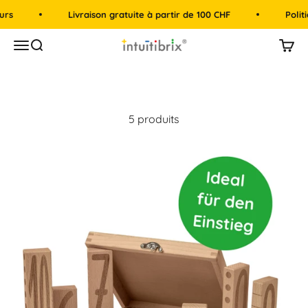
Passer au contenu
s
Livraison gratuite à partir de 100 CHF
Politiq
intuitibrix.ch | Spielend Mathe lernen
Menu
Recherche
Panie
5 produits