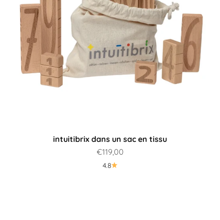
intuitibrix dans un sac en tissu
Prix de vente
€119,00
4.8