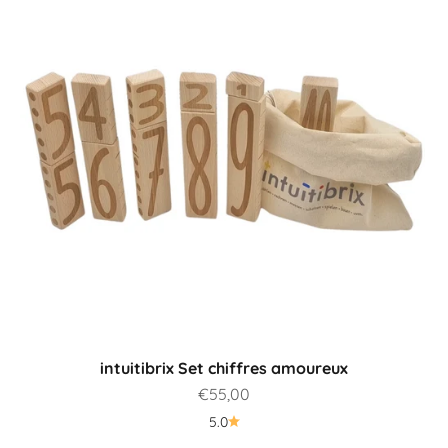
intuitibrix Set chiffres amoureux
Prix de vente
€55,00
Quel produit me convient le mieux ?
5.0
Au guide