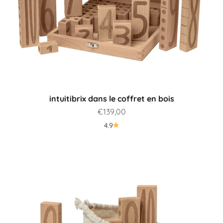
intuitibrix dans le coffret en bois
Prix de vente
€139,00
4.9