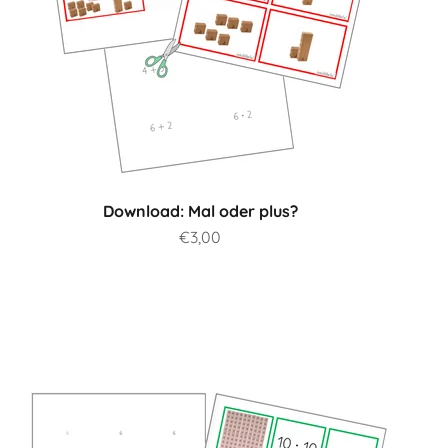
Download: Mal oder plus?
Prix de vente
€3,00