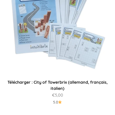
Télécharger : City of Towerbrix (allemand, français,
italien)
Prix de vente
€5,00
5.0