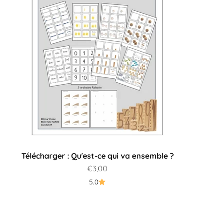
Télécharger : Qu'est-ce qui va ensemble ?
Prix de vente
€3,00
5.0