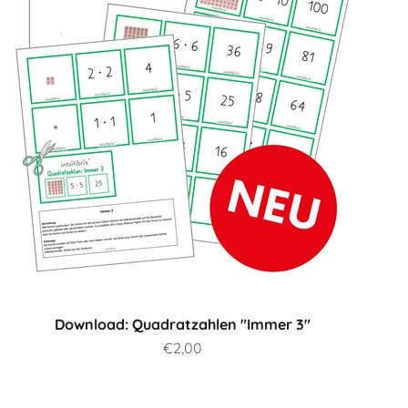
Download: Quadratzahlen "Immer 3"
Prix de vente
€2,00