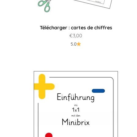
Télécharger : cartes de chiffres
Prix de vente
€3,00
5.0