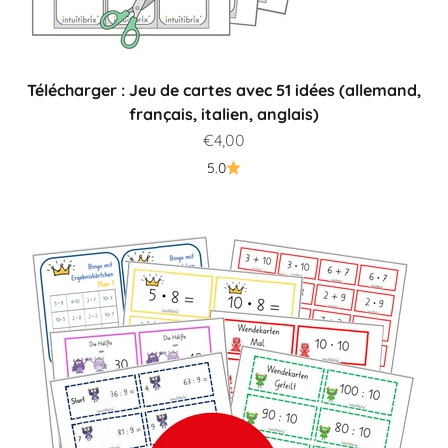
Télécharger : Jeu de cartes avec 51 idées (allemand,
français, italien, anglais)
Prix de vente
€4,00
5.0