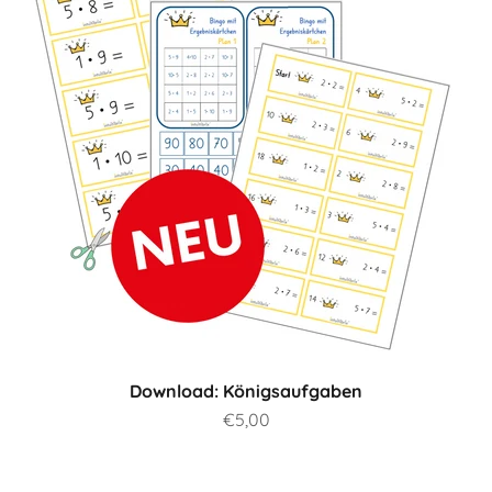
Download: Königsaufgaben
Prix de vente
€5,00