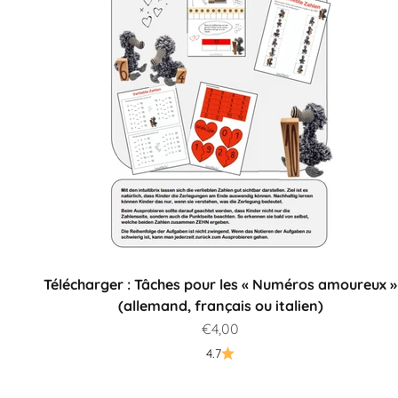
Télécharger : Tâches pour les « Numéros amoureux »
(allemand, français ou italien)
Prix de vente
€4,00
4.7