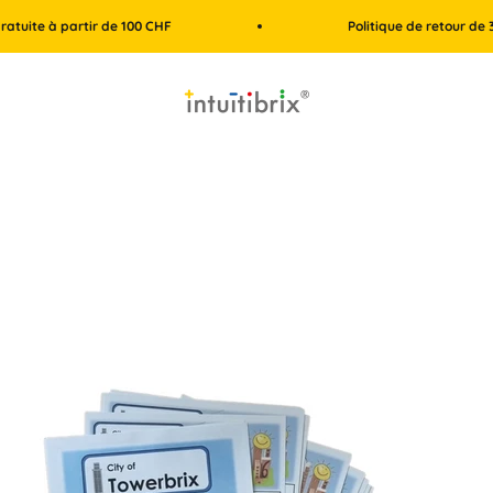
 partir de 100 CHF
Politique de retour de 30 jours
intuitibrix.ch | Spielend Mathe lernen