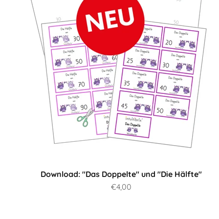
Download: "Das Doppelte" und "Die Hälfte"
Prix de vente
€4,00