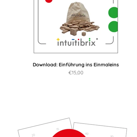
Download: Einführung ins Einmaleins
Prix de vente
€15,00