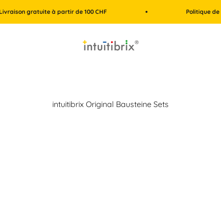
on gratuite à partir de 100 CHF
Politique de retour 
intuitibrix.ch | Spielend Mathe lernen