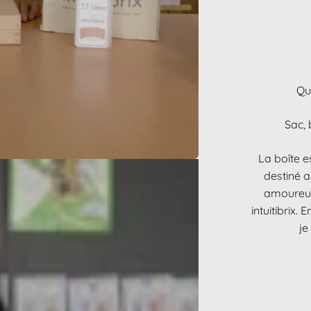
Qu
Sac, 
La boîte e
destiné 
amoureux
intuitibrix.
je