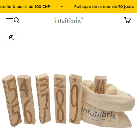
Passer au contenu
te à partir de 100 CHF
Politique de retour de 30 jours
intuitibrix.ch | Spielend Mathe lernen
Menu
Recherche
Panie
Zoomer sur l'image