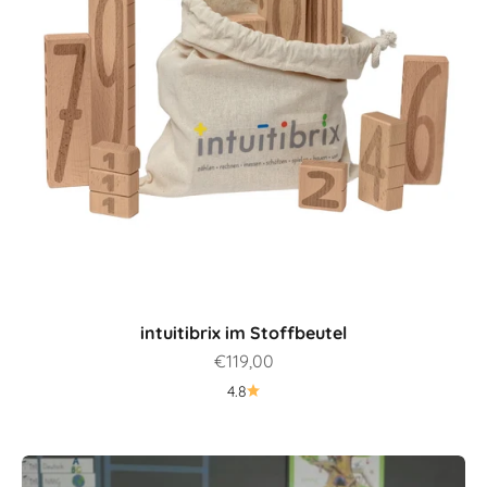
intuitibrix im Stoffbeutel
Angebot
€119,00
4.8