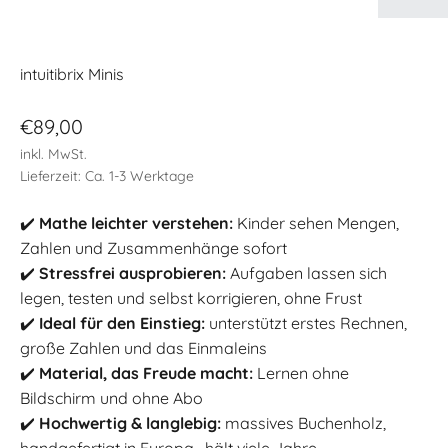
intuitibrix Minis
Angebot
€89,00
inkl. MwSt.
Lieferzeit: Ca. 1-3 Werktage
✔️
Mathe leichter verstehen:
Kinder sehen Mengen,
Zahlen und Zusammenhänge sofort
✔️
Stressfrei ausprobieren:
Aufgaben lassen sich
legen, testen und selbst korrigieren, ohne Frust
✔️
Ideal für den Einstieg:
unterstützt erstes Rechnen,
große Zahlen und das Einmaleins
✔️
Material, das Freude macht:
Lernen ohne
Bildschirm und ohne Abo
✔️
Hochwertig & langlebig:
massives Buchenholz,
handgefertigt in Europa , hält viele Jahre