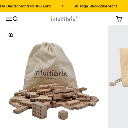
Zum Inhalt springen
Deutschland ab 100 Euro
30 Tage Rückgaberecht
intuitibrix.ch | Spielend Mathe lernen
Menü
Suche
Mein
Bild vergrößern