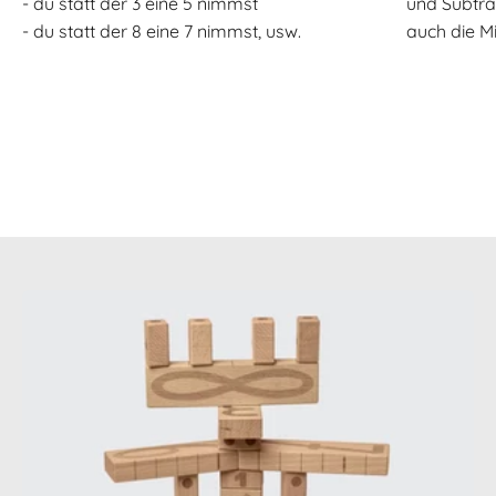
- du statt der 3 eine 5 nimmst
und Subtr
- du statt der 8 eine 7 nimmst, usw.
auch die M