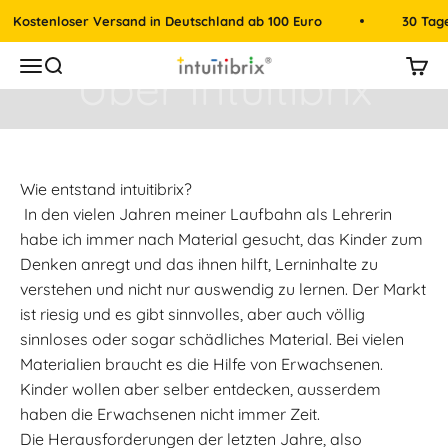
Zum Inhalt springen
enloser Versand in Deutschland ab 100 Euro
30 Tage Rück
intuitibrix.ch | Spielend Mathe lernen
Menü
Suche
Mein
Wie entstand intuitibrix?
In den vielen Jahren meiner Laufbahn als Lehrerin
habe ich immer nach Material gesucht, das Kinder zum
Denken anregt und das ihnen hilft, Lerninhalte zu
verstehen und nicht nur auswendig zu lernen. Der Markt
ist riesig und es gibt sinnvolles, aber auch völlig
sinnloses oder sogar schädliches Material. Bei vielen
Materialien braucht es die Hilfe von Erwachsenen.
Kinder wollen aber selber entdecken, ausserdem
haben die Erwachsenen nicht immer Zeit.
Die Herausforderungen der letzten Jahre, also