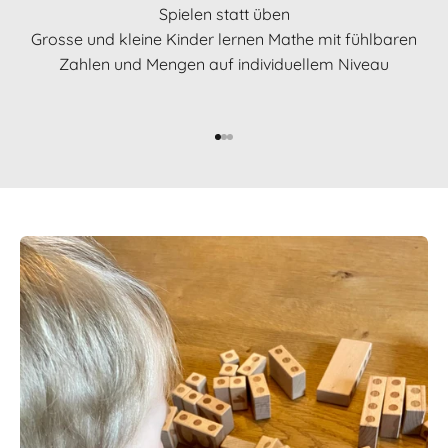
Spielen statt üben
Grosse und kleine Kinder lernen Mathe mit fühlbaren
Zahlen und Mengen auf individuellem Niveau
Gehe zu Element 1
Gehe zu Element 2
Gehe zu Element 3