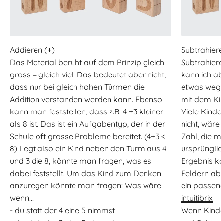
Das Material beruht auf dem Prinzip gleich
Subtrahie
gross = gleich viel. Das bedeutet aber nicht,
kann ich a
dass nur bei gleich hohen Türmen die
etwas weg
Addition verstanden werden kann. Ebenso
mit dem Ki
kann man feststellen, dass z.B. 4 +3 kleiner
Viele Kind
als 8 ist. Das ist ein Aufgabentyp, der in der
nicht, wäre
Schule oft grosse Probleme bereitet. (4+3 <
Zahl, die
8) Legt also ein Kind neben den Turm aus 4
ursprüngli
und 3 die 8, könnte man fragen, was es
Ergebnis k
dabei feststellt. Um das Kind zum Denken
Feldern ab
anzuregen könnte man fragen: Was wäre
ein passen
wenn…
intuitibrix
- du statt der 4 eine 5 nimmst
Wenn Kinde