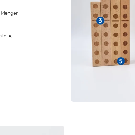
on Mengen
n
steine