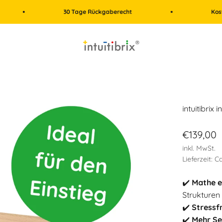
30 Tage Rückgaberecht
Kostenloser Vers
intuitibrix.ch | Spielend Mathe lernen
intuitibrix 
Angebot
€139,00
inkl. MwSt.
Lieferzeit: 
✔️
Mathe e
Strukturen
✔️
Stressf
✔️
Mehr Se