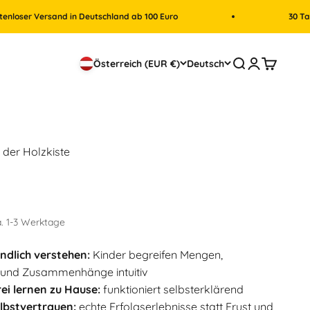
and in Deutschland ab 100 Euro
30 Tage Rückgabe
Suche
Anmelden
Mein War
Österreich (EUR €)
Deutsch
in der Holzkiste
Ca. 1-3 Werktage
ndlich verstehen:
Kinder begreifen Mengen,
 und Zusammenhänge intuitiv
rei lernen zu Hause:
funktioniert selbsterklärend
lbstvertrauen:
echte Erfolgserlebnisse statt Frust und