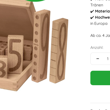
Tränen
✔️
Materia
✔️
Hochwer
in Europa
Ab ca. 4 J
Anzahl: