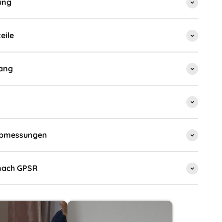
ung
eile
ang
Abmessungen
nach GPSR