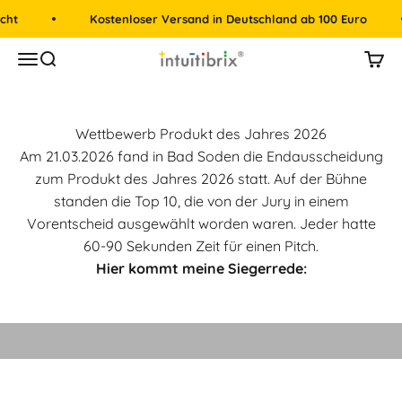
Zum Inhalt springen
cht
Kostenloser Versand in Deutschland ab 100 Euro
intuitibrix.ch | Spielend Mathe lernen
Menü
Suche
Mein
Wettbewerb Produkt des Jahres 2026
Am 21.03.2026 fand in Bad Soden die Endausscheidung
zum Produkt des Jahres 2026 statt. Auf der Bühne
standen die Top 10, die von der Jury in einem
Vorentscheid ausgewählt worden waren. Jeder hatte
60-90 Sekunden Zeit für einen Pitch.
Hier kommt meine Siegerrede:
Video abspielen
Video