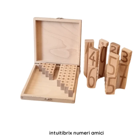
intuitibrix numeri amici