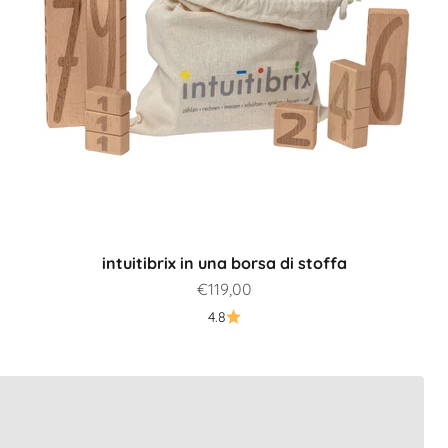
intuitibrix in una borsa di stoffa
Prezzo scontato
€119,00
4.8