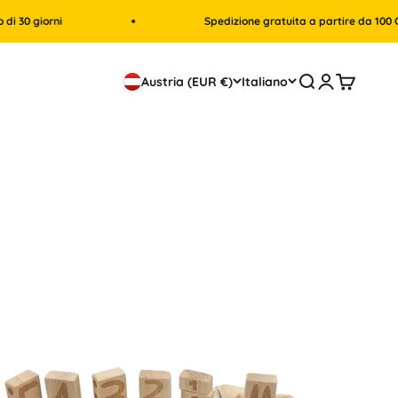
orni
Spedizione gratuita a partire da 100 CHF
Cerca
Accedi
Carrello
Austria (EUR €)
Italiano