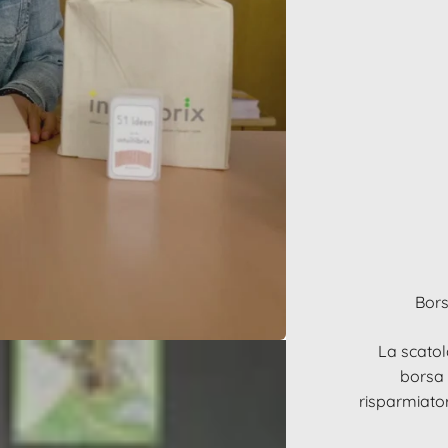
Bors
La scatol
borsa 
risparmiatori