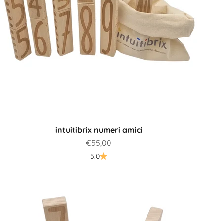
intuitibrix numeri amici
Prezzo scontato
€55,00
5.0