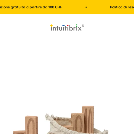
tuita a partire da 100 CHF
Politica di reso di 30 gi
intuitibrix.ch | Spielend Mathe lernen