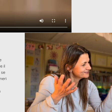
e
e il
 se
meri
n