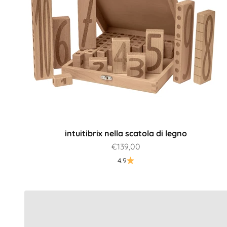
intuitibrix nella scatola di legno
Prezzo scontato
€139,00
Quale prodotto è più adatto a me?
4.9
Alla guida