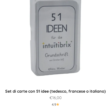
Set di carte con 51 idee (tedesco, francese o italiano)
Prezzo scontato
€16,00
4.9