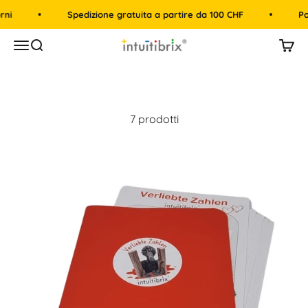
Vai al contenuto
i
Spedizione gratuita a partire da 100 CHF
Poli
intuitibrix.ch | Spielend Mathe lernen
Menù
Cerca
Carre
7 prodotti