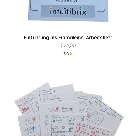
Einführung ins Einmaleins, Arbeitsheft
Prezzo scontato
€24,00
3.0