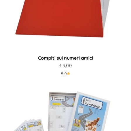
Compiti sui numeri amici
Prezzo scontato
€9,00
5.0