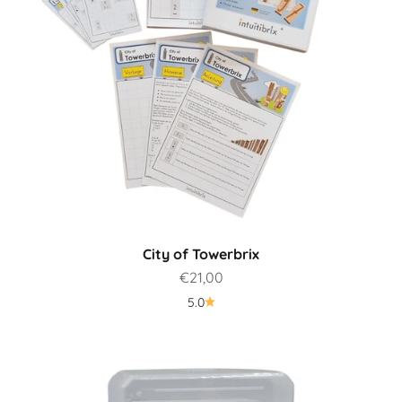
City of Towerbrix
Prezzo scontato
€21,00
5.0