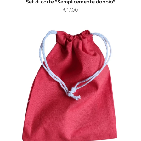
Set di carte "Semplicemente doppio"
Prezzo scontato
€17,00