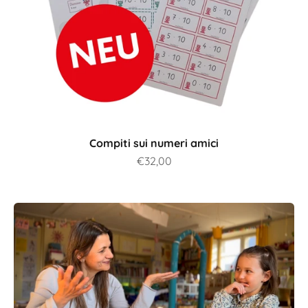
Compiti sui numeri amici
Prezzo scontato
€32,00