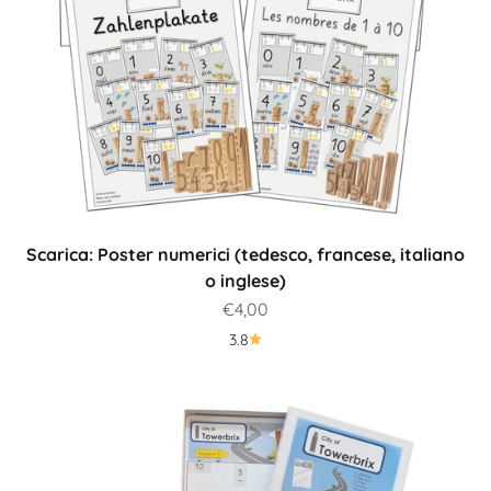
Scarica: Poster numerici (tedesco, francese, italiano
o inglese)
Prezzo scontato
€4,00
3.8