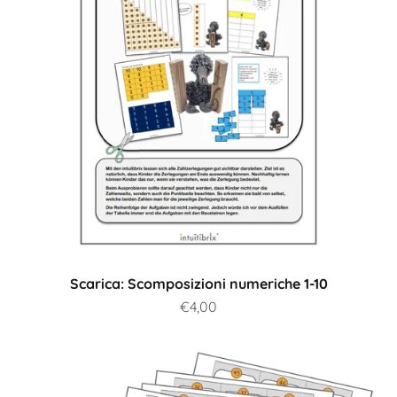
Scarica: Scomposizioni numeriche 1-10
Prezzo scontato
€4,00