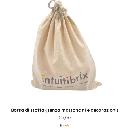
Borsa di stoffa (senza mattoncini e decorazioni)
Prezzo scontato
€5,00
5.0