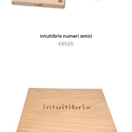
intuitibrix numeri amici
Prezzo scontato
€89,00