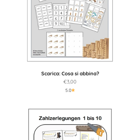
Scarica: Cosa si abbina?
Prezzo scontato
€3,00
5.0