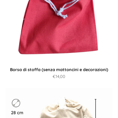
Borsa di stoffa (senza mattoncini e decorazioni)
Prezzo scontato
€14,00