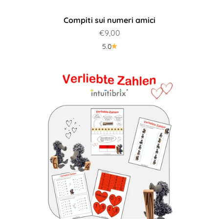
Compiti sui numeri amici
Prezzo scontato
€9,00
5.0