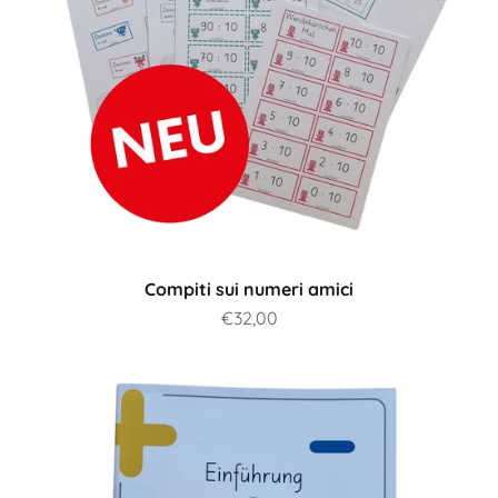
Compiti sui numeri amici
Prezzo scontato
€32,00