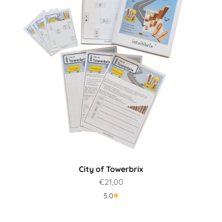
City of Towerbrix
Prezzo scontato
€21,00
5.0