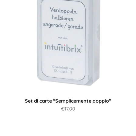
Set di carte "Semplicemente doppio"
Prezzo scontato
€17,00