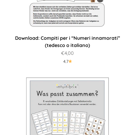
Download: Compiti per i “Numeri innamorati”
(tedesco o italiano)
Prezzo scontato
€4,00
4.7