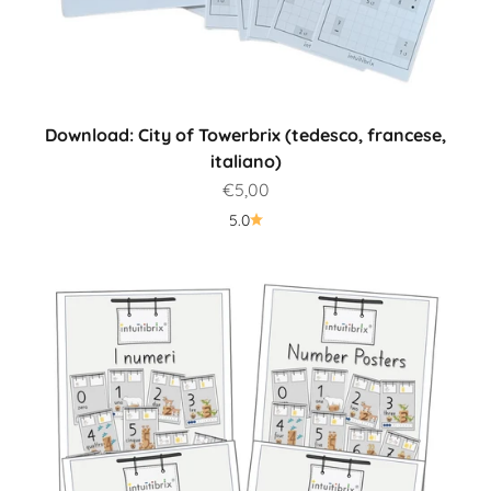
Download: City of Towerbrix (tedesco, francese,
italiano)
Prezzo scontato
€5,00
5.0