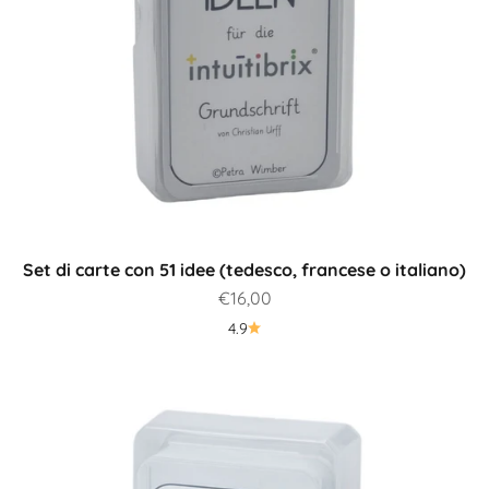
Set di carte con 51 idee (tedesco, francese o italiano)
Prezzo scontato
€16,00
4.9