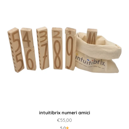
intuitibrix numeri amici
Prezzo scontato
€55,00
Quale prodotto è più adatto a me?
5.0