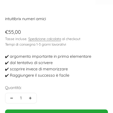
intuitibrix numeri amici
Prezzo scontato
€55,00
Tasse incluse.
Spedizione calcolata
al checkout
Tempi di consegna 1-3 giorni lavorativi
✔️ argomento importante in prima elementare
✔️ dal tentativo di scrivere
✔️ scoprire invece di memorizzare
✔️ Raggiungere il successo è facile
Quantità: