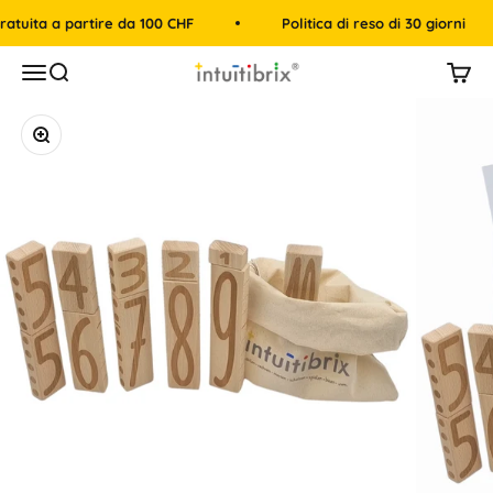
Vai al contenuto
ita a partire da 100 CHF
Politica di reso di 30 giorni
intuitibrix.ch | Spielend Mathe lernen
Menù
Cerca
Carre
Ingrandisci immagine