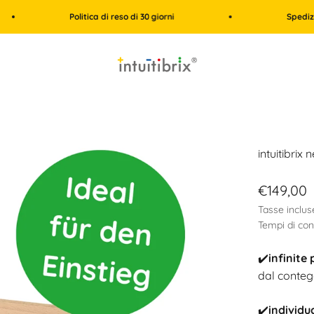
Politica di reso di 30 giorni
Spedizione gratuita 
intuitibrix.ch | Spielend Mathe lernen
intuitibrix 
Prezzo s
€149,00
Tasse inclus
Tempi di con
✔️
infinite 
dal conteg
✔️
individua