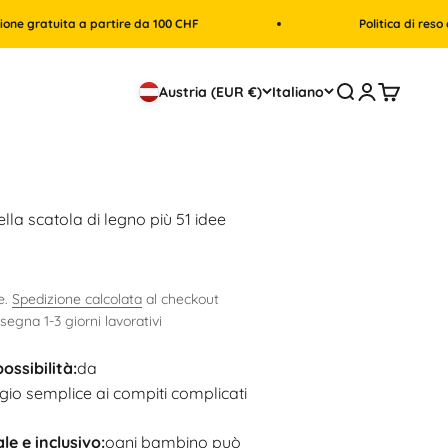
a partire da 100 CHF
Politica di reso di 30 giorni
Cerca
Accedi
Carrello
Austria (EUR €)
Italiano
nella scatola di legno più 51 idee
contato
e.
Spedizione calcolata
al checkout
segna 1-3 giorni lavorativi
possibilità:
da
gio semplice ai compiti complicati
le e inclusivo:
ogni bambino può