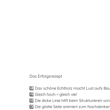
Das Erfolgsrezept
1️⃣ Das schöne Echtholz macht Lust aufs Ba
2️⃣ Gleich hoch = gleich viel
3️⃣ Die dicke Linie hilft beim Strukturieren v
4️⃣ Die glatte Seite animiert zum Nachdenke