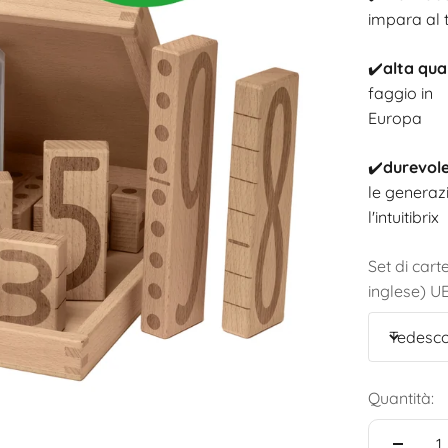
impara al t
✔️
alta qual
faggio in
Europa
✔️
durevole
le generaz
l'intuitibrix
Set di cart
inglese) UE
Tedesc
Quantità: