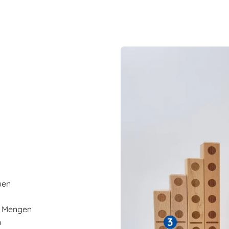
uen
on Mengen
n