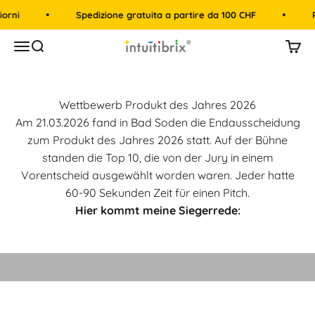
Vai al contenuto
iorni
Spedizione gratuita a partire da 100 CHF
P
intuitibrix.ch | Spielend Mathe lernen
Menù
Cerca
Carre
Wettbewerb Produkt des Jahres 2026
Am 21.03.2026 fand in Bad Soden die Endausscheidung
zum Produkt des Jahres 2026 statt. Auf der Bühne
standen die Top 10, die von der Jury in einem
Vorentscheid ausgewählt worden waren. Jeder hatte
60-90 Sekunden Zeit für einen Pitch.
Hier kommt meine Siegerrede:
Riproduci video
Video