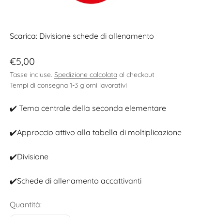
Scarica: Divisione schede di allenamento
Prezzo scontato
€5,00
Tasse incluse.
Spedizione calcolata
al checkout
Tempi di consegna 1-3 giorni lavorativi
✔️ Tema centrale della seconda elementare
✔️Approccio attivo alla tabella di moltiplicazione
✔️Divisione
✔️Schede di allenamento accattivanti
Quantità: